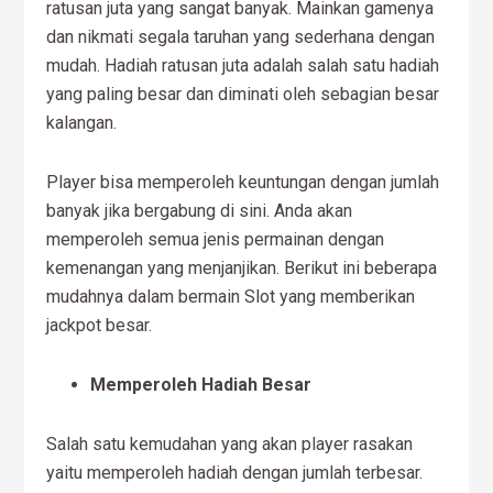
ratusan juta yang sangat banyak. Mainkan gamenya
dan nikmati segala taruhan yang sederhana dengan
mudah. Hadiah ratusan juta adalah salah satu hadiah
yang paling besar dan diminati oleh sebagian besar
kalangan.
Player bisa memperoleh keuntungan dengan jumlah
banyak jika bergabung di sini. Anda akan
memperoleh semua jenis permainan dengan
kemenangan yang menjanjikan. Berikut ini beberapa
mudahnya dalam bermain Slot yang memberikan
jackpot besar.
Memperoleh Hadiah Besar
Salah satu kemudahan yang akan player rasakan
yaitu memperoleh hadiah dengan jumlah terbesar.