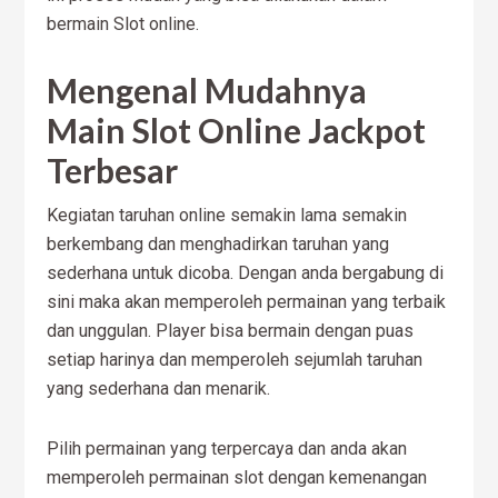
bermain Slot online.
Mengenal Mudahnya
Main Slot Online Jackpot
Terbesar
Kegiatan taruhan online semakin lama semakin
berkembang dan menghadirkan taruhan yang
sederhana untuk dicoba. Dengan anda bergabung di
sini maka akan memperoleh permainan yang terbaik
dan unggulan. Player bisa bermain dengan puas
setiap harinya dan memperoleh sejumlah taruhan
yang sederhana dan menarik.
Pilih permainan yang terpercaya dan anda akan
memperoleh permainan slot dengan kemenangan