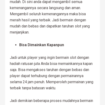
mudah. Di sini anda dapat mengambil semua
kemenangannya secara langsung dan aman.
Mengambil seluruh kemenangannya maka bisa
meraih hasil yang terbaik. Jadi bermain dengan
mudah dan bebas dan dapatkan taruhan slot yang
menjanjikan.
Bisa Dimainkan Kapanpun
Jadi untuk player yang ingin bermain slot dengan
hadiah ratusan juta Anda bisa memainkannya kapan
saja. Bisa mengakses taruhan dengan bebas dan
player dapat terhubung dengan permainannya
selama 24 jam penuh. Memperoleh permainan yang
terbaik tanpa batasan waktu.
Jadi demikian beberapa proses mudahnya bermain