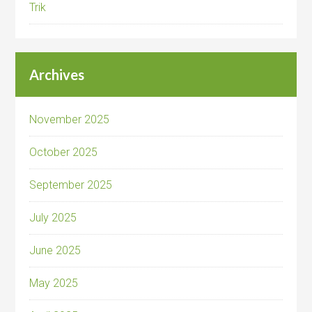
Trik
Archives
November 2025
October 2025
September 2025
July 2025
June 2025
May 2025