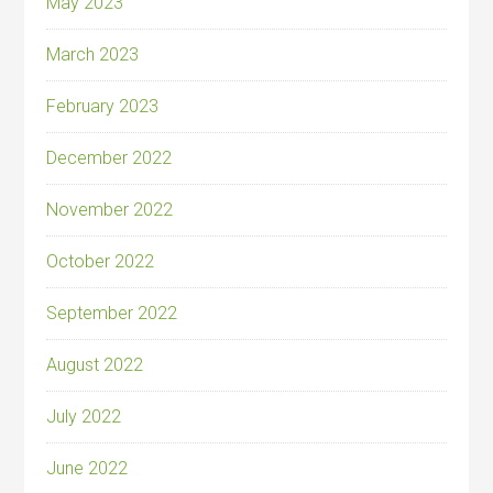
May 2023
March 2023
February 2023
December 2022
November 2022
October 2022
September 2022
August 2022
July 2022
June 2022