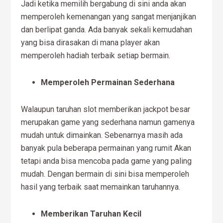
Jadi ketika memilih bergabung di sini anda akan
memperoleh kemenangan yang sangat menjanjikan
dan berlipat ganda. Ada banyak sekali kemudahan
yang bisa dirasakan di mana player akan
memperoleh hadiah terbaik setiap bermain.
Memperoleh Permainan Sederhana
Walaupun taruhan slot memberikan jackpot besar
merupakan game yang sederhana namun gamenya
mudah untuk dimainkan. Sebenarnya masih ada
banyak pula beberapa permainan yang rumit Akan
tetapi anda bisa mencoba pada game yang paling
mudah. Dengan bermain di sini bisa memperoleh
hasil yang terbaik saat memainkan taruhannya.
Memberikan Taruhan Kecil