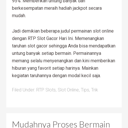
95%. Memberikan untung banyak dan
berkesempatan meraih hadiah jackpot secara
mudah.
Jadi demikian beberapa judul permainan slot online
dengan RTP Slot Gacor Hari Ini. Memenangkan
taruhan slot gacor sehingga Anda bisa mendapatkan
untung banyak setiap bermain. Permainannya
memang selalu menyenangkan dan kini memberikan
hiburan yang favorit setiap harinya. Mainkan
kegiatan taruhannya dengan modal kecil saja.
Filed Under:
RTP Slots
,
Slot Online
,
Tips
,
Trik
Mudahnya Proses Bermain