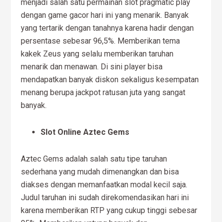
menjadi salah satu permainan slot pragmatic play
dengan game gacor hari ini yang menarik. Banyak
yang tertarik dengan tanahnya karena hadir dengan
persentase sebesar 96,5%. Memberikan tema
kakek Zeus yang selalu memberikan taruhan
menarik dan menawan. Di sini player bisa
mendapatkan banyak diskon sekaligus kesempatan
menang berupa jackpot ratusan juta yang sangat
banyak.
Slot Online Aztec Gems
Aztec Gems adalah salah satu tipe taruhan
sederhana yang mudah dimenangkan dan bisa
diakses dengan memanfaatkan modal kecil saja.
Judul taruhan ini sudah direkomendasikan hari ini
karena memberikan RTP yang cukup tinggi sebesar