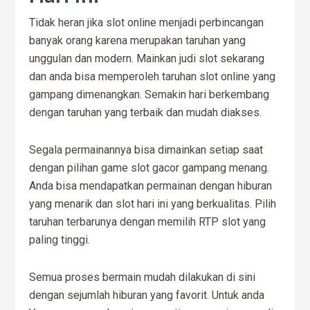
Tidak heran jika slot online menjadi perbincangan
banyak orang karena merupakan taruhan yang
unggulan dan modern. Mainkan judi slot sekarang
dan anda bisa memperoleh taruhan slot online yang
gampang dimenangkan. Semakin hari berkembang
dengan taruhan yang terbaik dan mudah diakses.
Segala permainannya bisa dimainkan setiap saat
dengan pilihan game slot gacor gampang menang.
Anda bisa mendapatkan permainan dengan hiburan
yang menarik dan slot hari ini yang berkualitas. Pilih
taruhan terbarunya dengan memilih RTP slot yang
paling tinggi.
Semua proses bermain mudah dilakukan di sini
dengan sejumlah hiburan yang favorit. Untuk anda