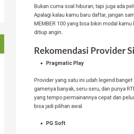
Bukan cuma soal hiburan, tapi juga ada p
Apalagi kalau kamu baru daftar, jangan 
MEMBER 100 yang bisa bikin modal kamu
ditiup angin.
Rekomendasi Provider S
Pragmatic Play
Provider yang satu ini udah legend banget d
gamenya banyak, seru-seru, dan punya RTP
yang tempo permainannya cepat dan pelu
bisa jadi pilihan awal.
PG Soft