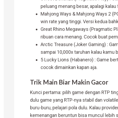
peluang menang besar, apalagi kalau f
Mahjong Ways & Mahjong Ways 2 (PG
win rate yang tinggi. Versi kedua ba
Great Rhino Megaways (Pragmatic Pl
ribuan cara menang. Cocok buat pem
Arctic Treasure (Joker Gaming) :
Gam
sampai 10,000x taruhan kalau kamu 
5 Lucky Lions (Habanero) :
Game bert
cocok dimainkan kapan aja.
Trik Main Biar Makin Gacor
Kunci pertama: pilih game dengan RTP tin
dulu game yang RTP-nya stabil dan volatile
buru-buru, pelajari pola dulu. Kalau provide
kemenangan beruntun bisa muncul lebih s