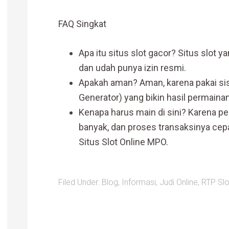
FAQ Singkat
Apa itu situs slot gacor?
Situs slot 
dan udah punya izin resmi.
Apakah aman?
Aman, karena pakai 
Generator) yang bikin hasil permaina
Kenapa harus main di sini?
Karena pe
banyak, dan proses transaksinya cep
Situs Slot Online MPO.
Filed Under:
Blog
,
Informasi
,
Judi Online
,
RTP Slo