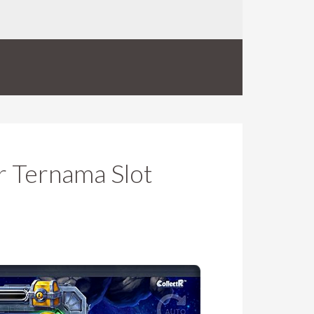
r Ternama Slot