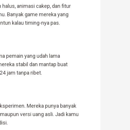
halus, animasi cakep, dan fitur
mu. Banyak game mereka yang
tun kalau timing-nya pas.
ama pemain yang udah lama
ereka stabil dan mantap buat
24 jam tanpa ribet.
eksperimen. Mereka punya banyak
, maupun versi uang asli. Jadi kamu
isi.