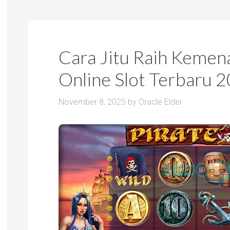
Cara Jitu Raih Keme
Online Slot Terbaru 
November 8, 2025
by
Oracle Elder