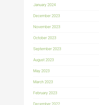
January 2024
December 2023
November 2023
October 2023
September 2023
August 2023
May 2023
March 2023
February 2023
December 2022