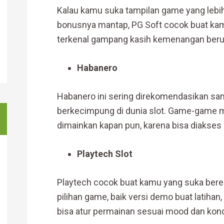
Kalau kamu suka tampilan game yang lebih 
bonusnya mantap, PG Soft cocok buat ka
terkenal gampang kasih kemenangan berun
Habanero
Habanero ini sering direkomendasikan s
berkecimpung di dunia slot. Game-game m
dimainkan kapan pun, karena bisa diakses 
Playtech Slot
Playtech cocok buat kamu yang suka ber
pilihan game, baik versi demo buat latihan
bisa atur permainan sesuai mood dan kond