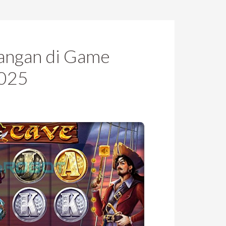
nangan di Game
2025