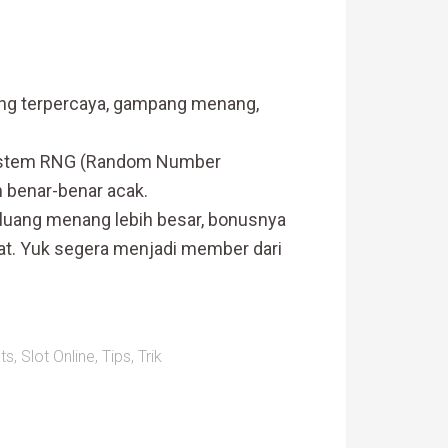
yang terpercaya, gampang menang,
sistem RNG (Random Number
n benar-benar acak.
luang menang lebih besar, bonusnya
at. Yuk segera menjadi member dari
ts
,
Slot Online
,
Tips
,
Trik