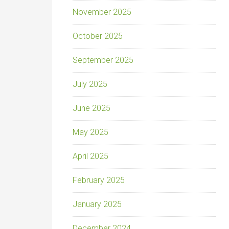
November 2025
October 2025
September 2025
July 2025
June 2025
May 2025
April 2025
February 2025
January 2025
December 2024