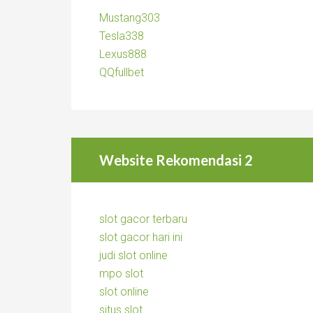
Mustang303
Tesla338
Lexus888
QQfullbet
Website Rekomendasi 2
slot gacor terbaru
slot gacor hari ini
judi slot online
mpo slot
slot online
situs slot