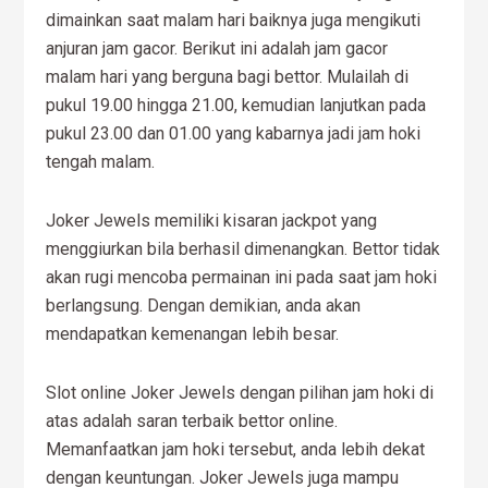
dimainkan saat malam hari baiknya juga mengikuti
anjuran jam gacor. Berikut ini adalah jam gacor
malam hari yang berguna bagi bettor. Mulailah di
pukul 19.00 hingga 21.00, kemudian lanjutkan pada
pukul 23.00 dan 01.00 yang kabarnya jadi jam hoki
tengah malam.
Joker Jewels memiliki kisaran jackpot yang
menggiurkan bila berhasil dimenangkan. Bettor tidak
akan rugi mencoba permainan ini pada saat jam hoki
berlangsung. Dengan demikian, anda akan
mendapatkan kemenangan lebih besar.
Slot online Joker Jewels dengan pilihan jam hoki di
atas adalah saran terbaik bettor online.
Memanfaatkan jam hoki tersebut, anda lebih dekat
dengan keuntungan. Joker Jewels juga mampu