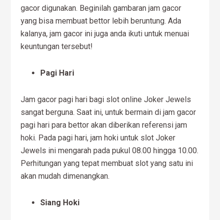
gacor digunakan. Beginilah gambaran jam gacor
yang bisa membuat bettor lebih beruntung. Ada
kalanya, jam gacor ini juga anda ikuti untuk menuai
keuntungan tersebut!
Pagi Hari
Jam gacor pagi hari bagi slot online Joker Jewels
sangat berguna. Saat ini, untuk bermain di jam gacor
pagi hari para bettor akan diberikan referensi jam
hoki. Pada pagi hari, jam hoki untuk slot Joker
Jewels ini mengarah pada pukul 08.00 hingga 10.00.
Perhitungan yang tepat membuat slot yang satu ini
akan mudah dimenangkan.
Siang Hoki