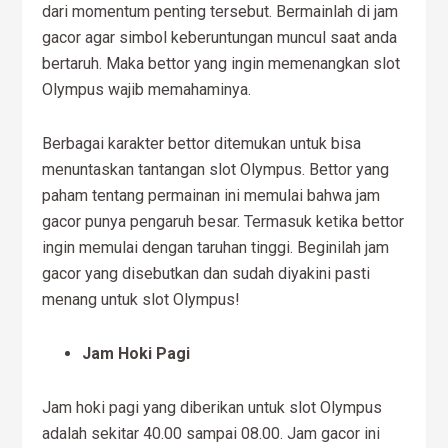
dari momentum penting tersebut. Bermainlah di jam
gacor agar simbol keberuntungan muncul saat anda
bertaruh. Maka bettor yang ingin memenangkan slot
Olympus wajib memahaminya.
Berbagai karakter bettor ditemukan untuk bisa
menuntaskan tantangan slot Olympus. Bettor yang
paham tentang permainan ini memulai bahwa jam
gacor punya pengaruh besar. Termasuk ketika bettor
ingin memulai dengan taruhan tinggi. Beginilah jam
gacor yang disebutkan dan sudah diyakini pasti
menang untuk slot Olympus!
Jam Hoki Pagi
Jam hoki pagi yang diberikan untuk slot Olympus
adalah sekitar 40.00 sampai 08.00. Jam gacor ini