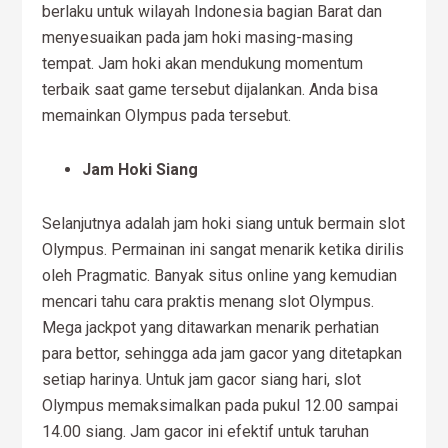
berlaku untuk wilayah Indonesia bagian Barat dan
menyesuaikan pada jam hoki masing-masing
tempat. Jam hoki akan mendukung momentum
terbaik saat game tersebut dijalankan. Anda bisa
memainkan Olympus pada tersebut.
Jam Hoki Siang
Selanjutnya adalah jam hoki siang untuk bermain slot
Olympus. Permainan ini sangat menarik ketika dirilis
oleh Pragmatic. Banyak situs online yang kemudian
mencari tahu cara praktis menang slot Olympus.
Mega jackpot yang ditawarkan menarik perhatian
para bettor, sehingga ada jam gacor yang ditetapkan
setiap harinya.
Untuk jam gacor siang hari, slot
Olympus memaksimalkan pada pukul 12.00 sampai
14.00 siang. Jam gacor ini efektif untuk taruhan