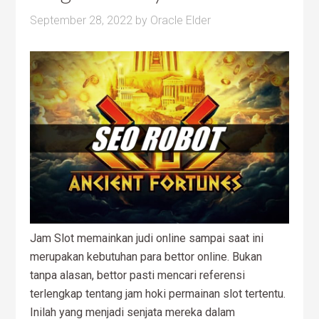
September 28, 2022
by
Oracle Elder
Jam Slot memainkan judi online sampai saat ini
merupakan kebutuhan para bettor online. Bukan
tanpa alasan, bettor pasti mencari referensi
terlengkap tentang jam hoki permainan slot tertentu.
Inilah yang menjadi senjata mereka dalam