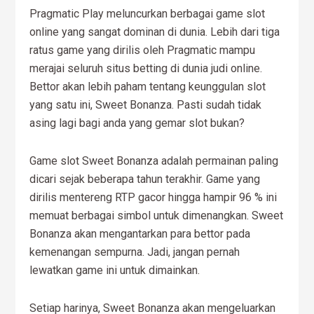
Pragmatic Play meluncurkan berbagai game slot
online yang sangat dominan di dunia. Lebih dari tiga
ratus game yang dirilis oleh Pragmatic mampu
merajai seluruh situs betting di dunia judi online.
Bettor akan lebih paham tentang keunggulan slot
yang satu ini, Sweet Bonanza. Pasti sudah tidak
asing lagi bagi anda yang gemar slot bukan?
Game slot Sweet Bonanza adalah permainan paling
dicari sejak beberapa tahun terakhir. Game yang
dirilis mentereng RTP gacor hingga hampir 96 % ini
memuat berbagai simbol untuk dimenangkan. Sweet
Bonanza akan mengantarkan para bettor pada
kemenangan sempurna. Jadi, jangan pernah
lewatkan game ini untuk dimainkan.
Setiap harinya, Sweet Bonanza akan mengeluarkan