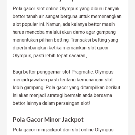
Pola gacor slot online Olympus yang diburu banyak
bettor tanah air sangat berguna untuk memenangkan
slot populer ini. Namun, ada kalanya bettor masih
harus mencoba melalui akun demo agar gampang
menentukan pilihan betting. Transaksi betting yang
dipertimbangkan ketika memainkan slot gacor
Olympus, pasti lebih tepat sasaran.,
Bagi bettor penggemar slot Pragmatic, Olympus
menjadi jawaban pasti tentang kemenangan slot
lebih gampang. Pola gacor yang ditampilkan berikut
ini akan menjadi strategi bermain anda bersama
bettor lainnya dalam persaingan slot!
Pola Gacor Minor Jackpot
Pola gacor mini jackpot dari slot online Olympus