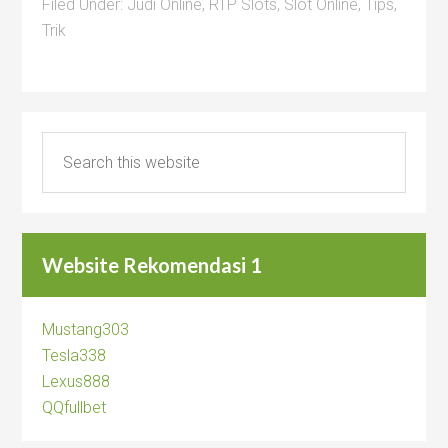
Filed Under:
Judi Online
,
RTP Slots
,
Slot Online
,
Tips
,
Trik
Website Rekomendasi 1
Mustang303
Tesla338
Lexus888
QQfullbet