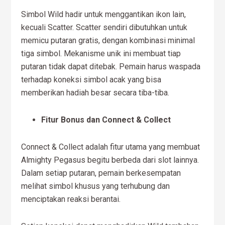
Simbol Wild hadir untuk menggantikan ikon lain,
kecuali Scatter. Scatter sendiri dibutuhkan untuk
memicu putaran gratis, dengan kombinasi minimal
tiga simbol. Mekanisme unik ini membuat tiap
putaran tidak dapat ditebak. Pemain harus waspada
terhadap koneksi simbol acak yang bisa
memberikan hadiah besar secara tiba-tiba.
Fitur Bonus dan Connect & Collect
Connect & Collect adalah fitur utama yang membuat
Almighty Pegasus begitu berbeda dari slot lainnya.
Dalam setiap putaran, pemain berkesempatan
melihat simbol khusus yang terhubung dan
menciptakan reaksi berantai.