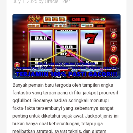
July 1, 2025
by
Oracle Elder
Banyak pemain baru tergoda oleh tampilan angka
fantastis yang terpampang di fitur jackpot progresif
qqfullbet. Besarnya hadiah seringkali menutupi
fakta-fakta tersembunyi yang sebenarnya sangat
penting untuk diketahui sejak awal. Jackpot jenis ini
bukan hanya soal keberuntungan, tetapi juga
melibatkan strategi, syarat teknis, dan sistem