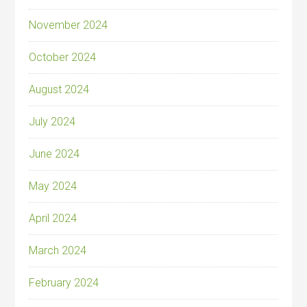
November 2024
October 2024
August 2024
July 2024
June 2024
May 2024
April 2024
March 2024
February 2024