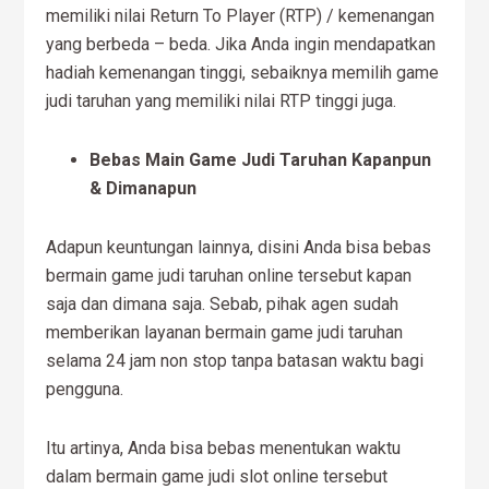
memiliki nilai Return To Player (RTP) / kemenangan
yang berbeda – beda. Jika Anda ingin mendapatkan
hadiah kemenangan tinggi, sebaiknya memilih game
judi taruhan yang memiliki nilai RTP tinggi juga.
Bebas Main Game Judi Taruhan Kapanpun
& Dimanapun
Adapun keuntungan lainnya, disini Anda bisa bebas
bermain game judi taruhan online tersebut kapan
saja dan dimana saja. Sebab, pihak agen sudah
memberikan layanan bermain game judi taruhan
selama 24 jam non stop tanpa batasan waktu bagi
pengguna.
Itu artinya, Anda bisa bebas menentukan waktu
dalam bermain game judi slot online tersebut