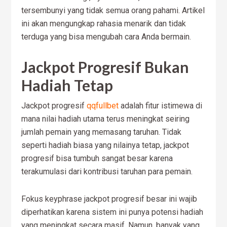
tersembunyi yang tidak semua orang pahami. Artikel
ini akan mengungkap rahasia menarik dan tidak
terduga yang bisa mengubah cara Anda bermain.
Jackpot Progresif Bukan
Hadiah Tetap
Jackpot progresif
qqfullbet
adalah fitur istimewa di
mana nilai hadiah utama terus meningkat seiring
jumlah pemain yang memasang taruhan. Tidak
seperti hadiah biasa yang nilainya tetap, jackpot
progresif bisa tumbuh sangat besar karena
terakumulasi dari kontribusi taruhan para pemain.
Fokus keyphrase jackpot progresif besar ini wajib
diperhatikan karena sistem ini punya potensi hadiah
yang meningkat secara masif. Namun, banyak yang