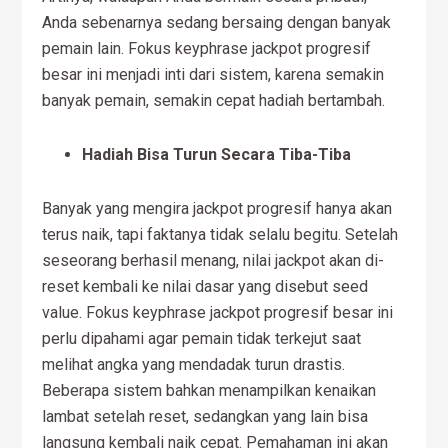
Anda sebenarnya sedang bersaing dengan banyak
pemain lain. Fokus keyphrase jackpot progresif
besar ini menjadi inti dari sistem, karena semakin
banyak pemain, semakin cepat hadiah bertambah.
Hadiah Bisa Turun Secara Tiba-Tiba
Banyak yang mengira jackpot progresif hanya akan
terus naik, tapi faktanya tidak selalu begitu. Setelah
seseorang berhasil menang, nilai jackpot akan di-
reset kembali ke nilai dasar yang disebut seed
value. Fokus keyphrase jackpot progresif besar ini
perlu dipahami agar pemain tidak terkejut saat
melihat angka yang mendadak turun drastis.
Beberapa sistem bahkan menampilkan kenaikan
lambat setelah reset, sedangkan yang lain bisa
langsung kembali naik cepat. Pemahaman ini akan