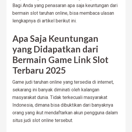
Bagi Anda yang penasaran apa saja keuntungan dari
bermain slot taruhan online, bisa membaca ulasan
lengkapnya di artikel berikut ini.
Apa Saja Keuntungan
yang Didapatkan dari
Bermain Game Link Slot
Terbaru 2025
Game judi taruhan online yang tersedia di internet,
sekarang ini banyak diminati oleh kalangan
masyarakat dunia. Tidak terkecuali masyarakat
Indonesia, dimana bisa dibuktikan dari banyaknya
orang yang ikut mendaftarkan akun pengguna dalam
situs judi slot online tersebut.