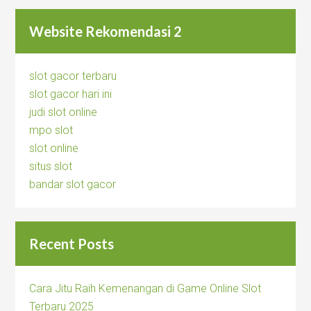
Website Rekomendasi 2
slot gacor terbaru
slot gacor hari ini
judi slot online
mpo slot
slot online
situs slot
bandar slot gacor
Recent Posts
Cara Jitu Raih Kemenangan di Game Online Slot
Terbaru 2025