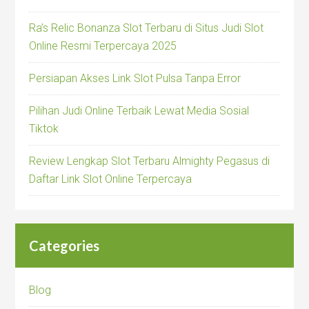
Ra’s Relic Bonanza Slot Terbaru di Situs Judi Slot
Online Resmi Terpercaya 2025
Persiapan Akses Link Slot Pulsa Tanpa Error
Pilihan Judi Online Terbaik Lewat Media Sosial
Tiktok
Review Lengkap Slot Terbaru Almighty Pegasus di
Daftar Link Slot Online Terpercaya
Categories
Blog