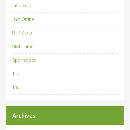
Informasi
Judi Online
RTP Slots
Slot Online
Sportsbook
Tips
Trik
Archives