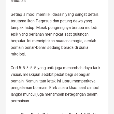
antusias.
Setiap simbol memiliki desain yang sangat detail,
terutama ikon Pegasus dan patung dewa yang
tampak hidup. Musik pengiringnya berupa melodi
epik yang perlahan meningkat saat gulungan
berputar. Ini menciptakan suasana magis, seolah
pemain benar-benar sedang berada di dunia
mitologi.
Grid 5-5-3-5-5 yang unik juga menambah daya tarik
visual, meskipun sedikit padat bagi sebagian
pemain. Namun, tata letak ini justru memperkaya
pengalaman bermain. Efek suara khas saat simbol
langka muncul juga menambah ketegangan dalam
permainan.