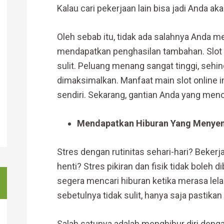
Kalau cari pekerjaan lain bisa jadi Anda a
Oleh sebab itu, tidak ada salahnya Anda m
mendapatkan penghasilan tambahan.
Slot
sulit. Peluang menang sangat tinggi, sehi
dimaksimalkan. Manfaat main slot online
sendiri. Sekarang, gantian Anda yang men
Mendapatkan Hiburan Yang Menye
Stres dengan rutinitas sehari-hari? Bekerja
henti? Stres pikiran dan fisik tidak boleh d
segera mencari hiburan ketika merasa lela
sebetulnya tidak sulit, hanya saja pastika
Salah satunya adalah menghibur diri deng