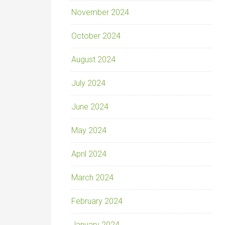
November 2024
October 2024
August 2024
July 2024
June 2024
May 2024
April 2024
March 2024
February 2024
January 2024