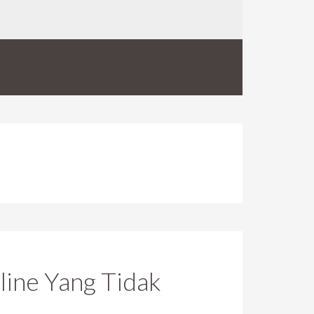
line Yang Tidak