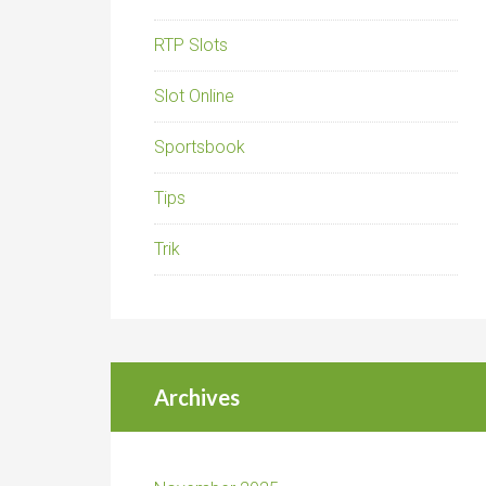
RTP Slots
Slot Online
Sportsbook
Tips
Trik
Archives