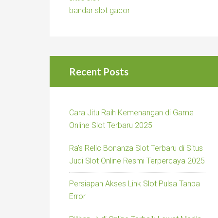
bandar slot gacor
Recent Posts
Cara Jitu Raih Kemenangan di Game
Online Slot Terbaru 2025
Ra’s Relic Bonanza Slot Terbaru di Situs
Judi Slot Online Resmi Terpercaya 2025
Persiapan Akses Link Slot Pulsa Tanpa
Error