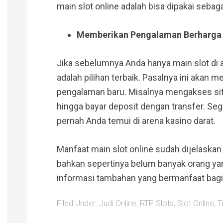
main slot online adalah bisa dipakai sebaga
Memberikan Pengalaman Berharga
Jika sebelumnya Anda hanya main slot di ar
adalah pilihan terbaik.
Pasalnya ini akan m
pengalaman baru. Misalnya mengakses situs
hingga bayar deposit dengan transfer. Segal
pernah Anda temui di arena kasino darat.
Manfaat main slot online sudah dijelaska
bahkan sepertinya belum banyak orang ya
informasi tambahan yang bermanfaat bagi
Filed Under:
Judi Online
,
RTP Slots
,
Slot Online
,
T