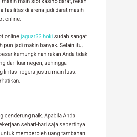
 masih main slot kasino darat, rekan
a fasilitas di arena judi darat masih
t online.
ot online
jaguar33 hoki
sudah sangat
h pun jadi makin banyak.
Selain itu,
, besar kemungkinan rekan Anda tidak
ng dari luar negeri, sehingga
intas negera justru main luas.
rhatikan.
 cenderung naik. Apabila Anda
kerjaan sehari-hari saja sepertinya
in untuk memperoleh uang tambahan.