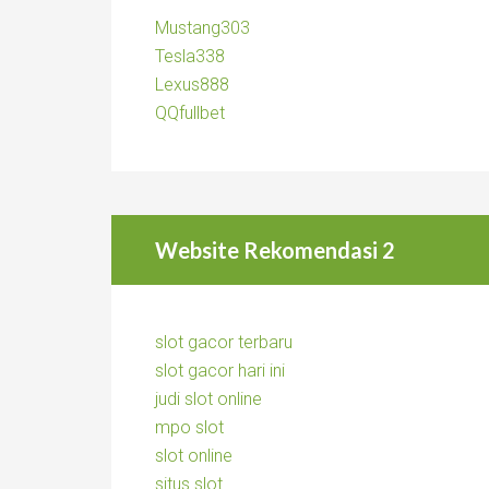
Mustang303
Tesla338
Lexus888
QQfullbet
Website Rekomendasi 2
slot gacor terbaru
slot gacor hari ini
judi slot online
mpo slot
slot online
situs slot