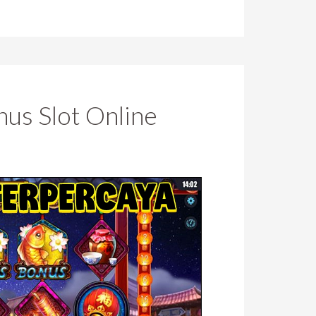
nus Slot Online