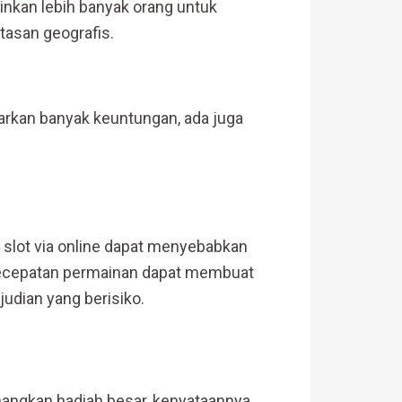
inkan lebih banyak orang untuk
tasan geografis.
arkan banyak keuntungan, ada juga
n slot via online dapat menyebabkan
ecepatan permainan dapat membuat
udian yang berisiko.
ngkan hadiah besar, kenyataannya