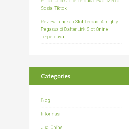
Pilihan Judi Online Terbaik Lewat Media
Sosial Tiktok
Review Lengkap Slot Terbaru Almighty
Pegasus di Daftar Link Slot Online
Terpercaya
Categories
Blog
Informasi
Judi Online