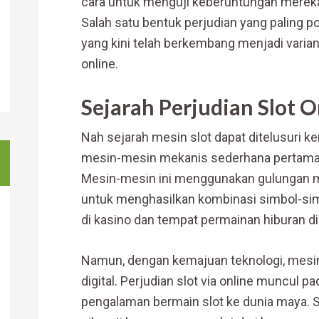
cara untuk menguji keberuntungan merek
Salah satu bentuk perjudian yang paling pop
yang kini telah berkembang menjadi varian 
online.
Sejarah Perjudian Slot O
Nah sejarah mesin slot dapat ditelusuri ke
mesin-mesin mekanis sederhana pertama ka
Mesin-mesin ini menggunakan gulungan m
untuk menghasilkan kombinasi simbol-simb
di kasino dan tempat permainan hiburan di
Namun, dengan kemajuan teknologi, mesin s
digital. Perjudian slot via online muncul
pengalaman bermain slot ke dunia maya.