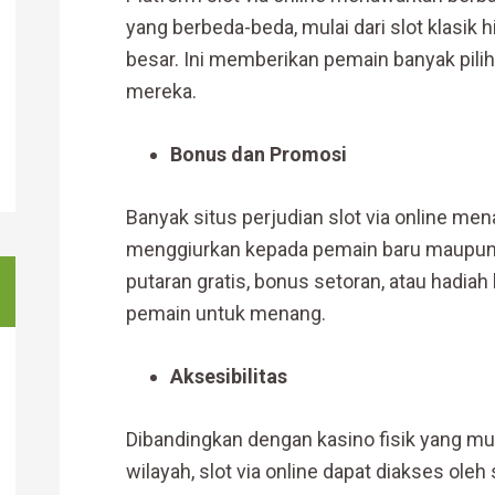
yang berbeda-beda, mulai dari slot klasik 
besar. Ini memberikan pemain banyak piliha
mereka.
Bonus dan Promosi
Banyak situs perjudian slot via online m
menggiurkan kepada pemain baru maupun y
putaran gratis, bonus setoran, atau hadia
pemain untuk menang.
Aksesibilitas
Dibandingkan dengan kasino fisik yang mu
wilayah, slot via online dapat diakses oleh 