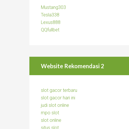
Mustang303
Tesla338
Lexus888
QQfullbet
Website Rekomendasi 2
slot gacor terbaru
slot gacor hari ini
judi slot online
mpo slot
slot online
situs slot