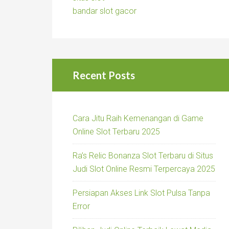
bandar slot gacor
Recent Posts
Cara Jitu Raih Kemenangan di Game
Online Slot Terbaru 2025
Ra’s Relic Bonanza Slot Terbaru di Situs
Judi Slot Online Resmi Terpercaya 2025
Persiapan Akses Link Slot Pulsa Tanpa
Error