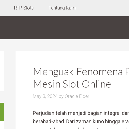
RTP Slots
Tentang Kami
Menguak Fenomena P
Mesin Slot Online
May 3, 2024
by
Oracle Elder
Perjudian telah menjadi bagian integral d
berabad-abad. Dari zaman kuno hingga er