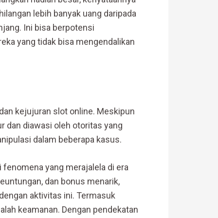
ilangan lebih banyak uang daripada
ang. Ini bisa berpotensi
ka yang tidak bisa mengendalikan
an kejujuran slot online. Meskipun
ur dan diawasi oleh otoritas yang
manipulasi dalam beberapa kasus.
i fenomena yang merajalela di era
keuntungan, dan bonus menarik,
 dengan aktivitas ini. Termasuk
asalah keamanan. Dengan pendekatan