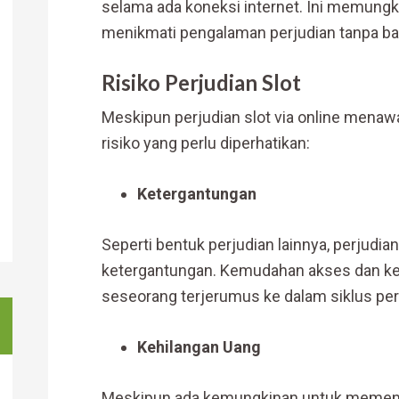
selama ada koneksi internet. Ini memungk
menikmati pengalaman perjudian tanpa ba
Risiko Perjudian Slot
Meskipun perjudian slot via online menaw
risiko yang perlu diperhatikan:
Ketergantungan
Seperti bentuk perjudian lainnya, perjudia
ketergantungan. Kemudahan akses dan k
seseorang terjerumus ke dalam siklus perj
Kehilangan Uang
Meskipun ada kemungkinan untuk memena