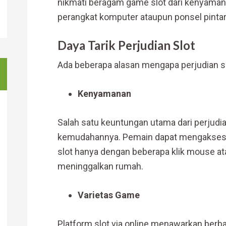
nikmati beragam game slot dari kenyaman
perangkat komputer ataupun ponsel pintar
Daya Tarik Perjudian Slot
Ada beberapa alasan mengapa perjudian sl
Kenyamanan
Salah satu keuntungan utama dari perjudian
kemudahannya. Pemain dapat mengakses 
slot hanya dengan beberapa klik mouse ata
meninggalkan rumah.
Varietas Game
Platform slot via online menawarkan be