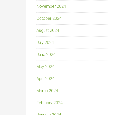
November 2024
October 2024
August 2024
July 2024
June 2024
May 2024
April 2024
March 2024
February 2024
January 2024