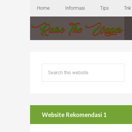
Home
Informasi
Tips
Trik
Website Rekomendasi 1