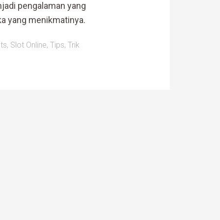
enjadi pengalaman yang
a yang menikmatinya.
ts
,
Slot Online
,
Tips
,
Trik