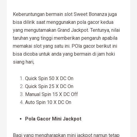
Keberuntungan bermain slot Sweet Bonanza juga
bisa dilirik saat menggunakan pola gacor kedua
yang mengutamakan Grand Jackpot. Tentunya, nilai
taruhan yang tinggi memberikan pengaruh apabila
memakai slot yang satu ini. POla gacor berikut ini
bisa dicoba untuk anda yang bermain di jam hoki
siang hari,
Quick Spin 50 X DC On
Quick Spin 25 X DC On
Manual Spin 15 X DC Off
Auto Spin 10 X DC On
Pola Gacor Mini Jackpot
Bagi yang mengharapkan mini jackpot namun tetap