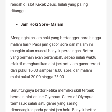
rendah di slot Kakek Zeus. Inilah yang paling
ditunggu.
Jam Hoki Sore- Malam
Menginginkan jam hoki yang bertengger sore hingga
malam hari? Pada jam gacor sore dan malam ini,
mungkin akan muncul banyak persaingan. Bettor
yang bermain akan bertambah, sebab inilah waktu
efektif menghasilkan slot jackpot. Jam gacor terdiri
dari pukul 16.00 sampai 18.00 sore, dan malam
mulai pukul 20.00 hingga 23.00.
Beruntungnya bettor ketika memiliki skill terbaik
bermain slot online Olympus. Gates of Olympus
termasuk salah satu game yang sering
dimenangkan pada posisi jam hoki. Banyak bettor