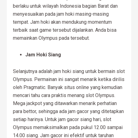
berlaku untuk wilayah Indonesia bagian Barat dan
menyesuaikan pada jam hoki masing-masing
tempat. Jam hoki akan mendukung momentum
terbaik saat game tersebut dijalankan. Anda bisa
memainkan Olympus pada tersebut.
Jam Hoki Siang
Selanjutnya adalah jam hoki siang untuk bermain slot
Olympus. Permainan ini sangat menarik ketika dirilis
oleh Pragmatic. Banyak situs online yang kemudian
mencari tahu cara praktis menang slot Olympus.
Mega jackpot yang ditawarkan menarik perhatian
para bettor, sehingga ada jam gacor yang ditetapkan
setiap harinya.
Untuk jam gacor siang hari, slot
Olympus memaksimalkan pada pukul 12.00 sampai
14.00 siang. Jam gacor ini efektif untuk taruhan