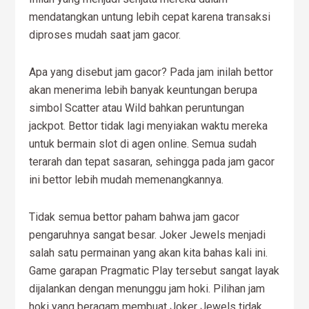
mendatangkan untung lebih cepat karena transaksi
diproses mudah saat jam gacor.
Apa yang disebut jam gacor? Pada jam inilah bettor
akan menerima lebih banyak keuntungan berupa
simbol Scatter atau Wild bahkan peruntungan
jackpot. Bettor tidak lagi menyiakan waktu mereka
untuk bermain slot di agen online. Semua sudah
terarah dan tepat sasaran, sehingga pada jam gacor
ini bettor lebih mudah memenangkannya.
Tidak semua bettor paham bahwa jam gacor
pengaruhnya sangat besar. Joker Jewels menjadi
salah satu permainan yang akan kita bahas kali ini.
Game garapan Pragmatic Play tersebut sangat layak
dijalankan dengan menunggu jam hoki. Pilihan jam
hoki yang beragam membuat Joker Jewels tidak