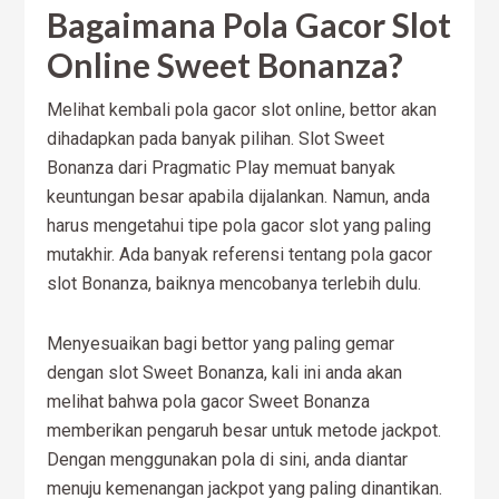
Bagaimana Pola Gacor Slot
Online Sweet Bonanza?
Melihat kembali pola gacor slot online, bettor akan
dihadapkan pada banyak pilihan. Slot Sweet
Bonanza dari Pragmatic Play memuat banyak
keuntungan besar apabila dijalankan. Namun, anda
harus mengetahui tipe pola gacor slot yang paling
mutakhir. Ada banyak referensi tentang pola gacor
slot Bonanza, baiknya mencobanya terlebih dulu.
Menyesuaikan bagi bettor yang paling gemar
dengan slot Sweet Bonanza, kali ini anda akan
melihat bahwa pola gacor Sweet Bonanza
memberikan pengaruh besar untuk metode jackpot.
Dengan menggunakan pola di sini, anda diantar
menuju kemenangan jackpot yang paling dinantikan.