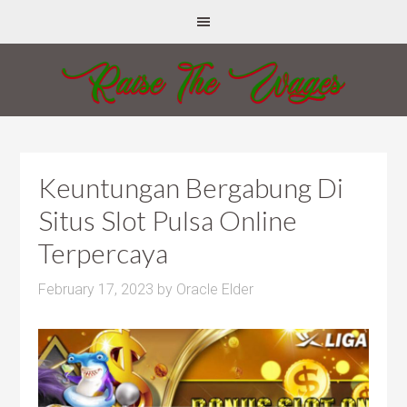
Keuntungan Bergabung Di
Situs Slot Pulsa Online
Terpercaya
February 17, 2023
by
Oracle Elder