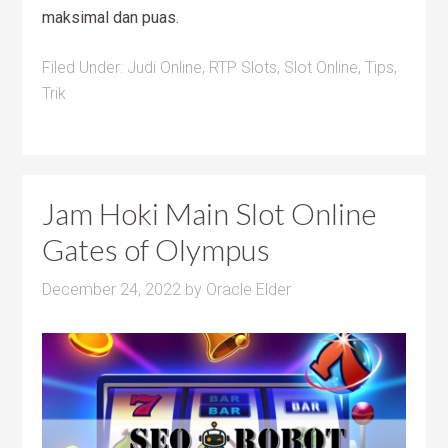
maksimal dan puas.
Filed Under:
Judi Online
,
RTP Slots
,
Slot Online
,
Tips
,
Trik
Jam Hoki Main Slot Online
Gates of Olympus
December 24, 2022
by
Oracle Elder