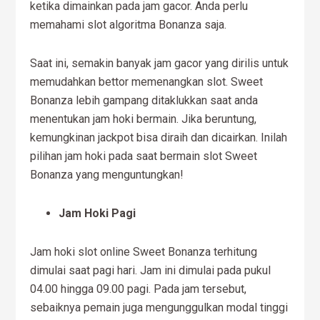
ketika dimainkan pada jam gacor. Anda perlu
memahami slot algoritma Bonanza saja.
Saat ini, semakin banyak jam gacor yang dirilis untuk
memudahkan bettor memenangkan slot. Sweet
Bonanza lebih gampang ditaklukkan saat anda
menentukan jam hoki bermain. Jika beruntung,
kemungkinan jackpot bisa diraih dan dicairkan. Inilah
pilihan jam hoki pada saat bermain slot Sweet
Bonanza yang menguntungkan!
Jam Hoki Pagi
Jam hoki slot online Sweet Bonanza terhitung
dimulai saat pagi hari. Jam ini dimulai pada pukul
04.00 hingga 09.00 pagi. Pada jam tersebut,
sebaiknya pemain juga mengunggulkan modal tinggi