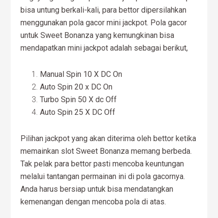
bisa untung berkali-kali, para bettor dipersilahkan
menggunakan pola gacor mini jackpot. Pola gacor
untuk Sweet Bonanza yang kemungkinan bisa
mendapatkan mini jackpot adalah sebagai berikut,
Manual Spin 10 X DC On
Auto Spin 20 x DC On
Turbo Spin 50 X dc Off
Auto Spin 25 X DC Off
Pilihan jackpot yang akan diterima oleh bettor ketika
memainkan slot Sweet Bonanza memang berbeda.
Tak pelak para bettor pasti mencoba keuntungan
melalui tantangan permainan ini di pola gacornya.
Anda harus bersiap untuk bisa mendatangkan
kemenangan dengan mencoba pola di atas.