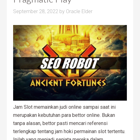
September 28, 2022
by
Oracle Elder
Jam Slot memainkan judi online sampai saat ini
merupakan kebutuhan para bettor online. Bukan
tanpa alasan, bettor pasti mencari referensi
terlengkap tentang jam hoki permainan slot tertentu.
Inilah yang menjadi senjata mereka dalam