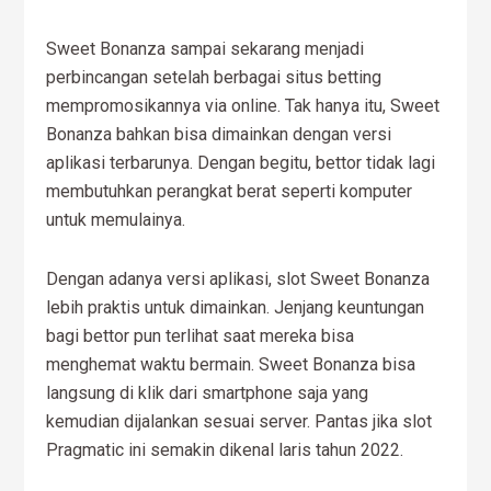
Sweet Bonanza sampai sekarang menjadi
perbincangan setelah berbagai situs betting
mempromosikannya via online. Tak hanya itu, Sweet
Bonanza bahkan bisa dimainkan dengan versi
aplikasi terbarunya. Dengan begitu, bettor tidak lagi
membutuhkan perangkat berat seperti komputer
untuk memulainya.
Dengan adanya versi aplikasi, slot Sweet Bonanza
lebih praktis untuk dimainkan. Jenjang keuntungan
bagi bettor pun terlihat saat mereka bisa
menghemat waktu bermain. Sweet Bonanza bisa
langsung di klik dari smartphone saja yang
kemudian dijalankan sesuai server. Pantas jika slot
Pragmatic ini semakin dikenal laris tahun 2022.