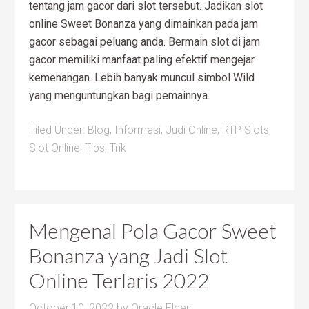
tentang jam gacor dari slot tersebut.
Jadikan slot
online Sweet Bonanza yang dimainkan pada jam
gacor sebagai peluang anda. Bermain slot di jam
gacor memiliki manfaat paling efektif mengejar
kemenangan. Lebih banyak muncul simbol Wild
yang menguntungkan bagi pemainnya.
Filed Under:
Blog
,
Informasi
,
Judi Online
,
RTP Slots
,
Slot Online
,
Tips
,
Trik
Mengenal Pola Gacor Sweet
Bonanza yang Jadi Slot
Online Terlaris 2022
October 10, 2022
by
Oracle Elder