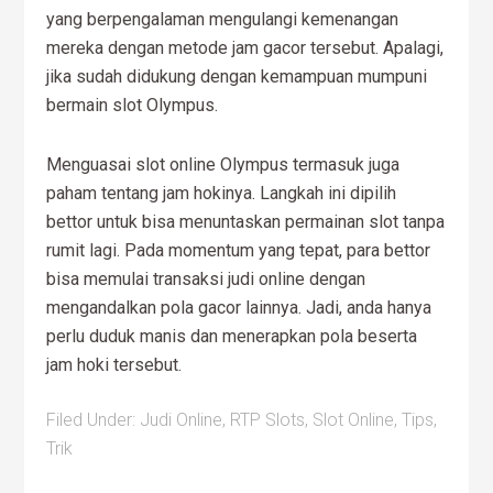
yang berpengalaman mengulangi kemenangan
mereka dengan metode jam gacor tersebut. Apalagi,
jika sudah didukung dengan kemampuan mumpuni
bermain slot Olympus.
Menguasai slot online Olympus termasuk juga
paham tentang jam hokinya. Langkah ini dipilih
bettor untuk bisa menuntaskan permainan slot tanpa
rumit lagi. Pada momentum yang tepat, para bettor
bisa memulai transaksi judi online dengan
mengandalkan pola gacor lainnya. Jadi, anda hanya
perlu duduk manis dan menerapkan pola beserta
jam hoki tersebut.
Filed Under:
Judi Online
,
RTP Slots
,
Slot Online
,
Tips
,
Trik