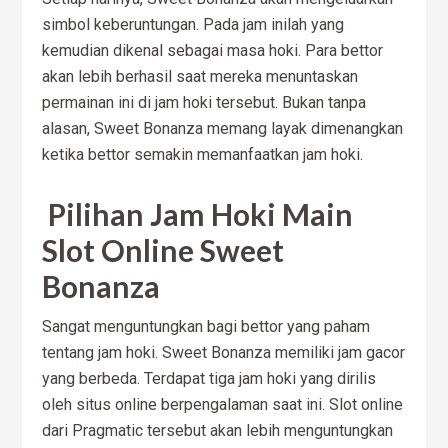
simbol keberuntungan. Pada jam inilah yang
kemudian dikenal sebagai masa hoki. Para bettor
akan lebih berhasil saat mereka menuntaskan
permainan ini di jam hoki tersebut. Bukan tanpa
alasan, Sweet Bonanza memang layak dimenangkan
ketika bettor semakin memanfaatkan jam hoki.
Pilihan Jam Hoki Main
Slot Online Sweet
Bonanza
Sangat menguntungkan bagi bettor yang paham
tentang jam hoki. Sweet Bonanza memiliki jam gacor
yang berbeda. Terdapat tiga jam hoki yang dirilis
oleh situs online berpengalaman saat ini. Slot online
dari Pragmatic tersebut akan lebih menguntungkan