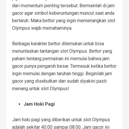
dari momentum penting tersebut. Bermainlah di jam
gacor agar simbol keberuntungan muncul saat anda
bertaruh. Maka bettor yang ingin memenangkan slot
Olympus wajib memahaminya.
Berbagai karakter bettor ditemukan untuk bisa
menuntaskan tantangan slot Olympus. Bettor yang
paham tentang permainan ini memulai bahwa jam
gacor punya pengaruh besar. Termasuk ketika bettor
ingin memulai dengan taruhan tinggi. Beginilah jam
gacor yang disebutkan dan sudah diyakini pasti
menang untuk slot Olympus!
Jam Hoki Pagi
Jam hoki pagi yang diberikan untuk slot Olympus
adalah sekitar 40.00 sampai 08.00. Jam gacor ini