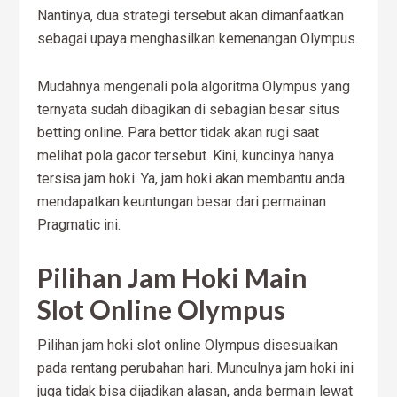
Nantinya, dua strategi tersebut akan dimanfaatkan
sebagai upaya menghasilkan kemenangan Olympus.
Mudahnya mengenali pola algoritma Olympus yang
ternyata sudah dibagikan di sebagian besar situs
betting online. Para bettor tidak akan rugi saat
melihat pola gacor tersebut. Kini, kuncinya hanya
tersisa jam hoki. Ya, jam hoki akan membantu anda
mendapatkan keuntungan besar dari permainan
Pragmatic ini.
Pilihan Jam Hoki Main
Slot Online Olympus
Pilihan jam hoki slot online Olympus disesuaikan
pada rentang perubahan hari. Munculnya jam hoki ini
juga tidak bisa dijadikan alasan, anda bermain lewat