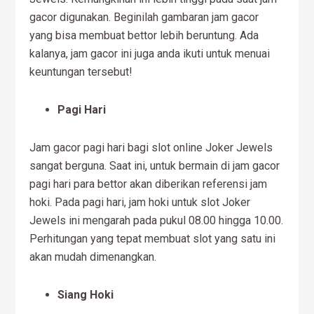
gacor digunakan. Beginilah gambaran jam gacor
yang bisa membuat bettor lebih beruntung. Ada
kalanya, jam gacor ini juga anda ikuti untuk menuai
keuntungan tersebut!
Pagi Hari
Jam gacor pagi hari bagi slot online Joker Jewels
sangat berguna. Saat ini, untuk bermain di jam gacor
pagi hari para bettor akan diberikan referensi jam
hoki. Pada pagi hari, jam hoki untuk slot Joker
Jewels ini mengarah pada pukul 08.00 hingga 10.00.
Perhitungan yang tepat membuat slot yang satu ini
akan mudah dimenangkan.
Siang Hoki