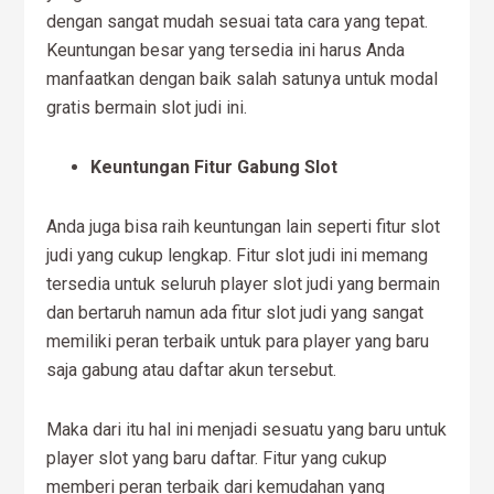
dengan sangat mudah sesuai tata cara yang tepat.
Keuntungan besar yang tersedia ini harus Anda
manfaatkan dengan baik salah satunya untuk modal
gratis bermain slot judi ini.
Keuntungan Fitur Gabung Slot
Anda juga bisa raih keuntungan lain seperti fitur slot
judi yang cukup lengkap. Fitur slot judi ini memang
tersedia untuk seluruh player slot judi yang bermain
dan bertaruh namun ada fitur slot judi yang sangat
memiliki peran terbaik untuk para player yang baru
saja gabung atau daftar akun tersebut.
Maka dari itu hal ini menjadi sesuatu yang baru untuk
player slot yang baru daftar.
Fitur yang cukup
memberi peran terbaik dari kemudahan yang