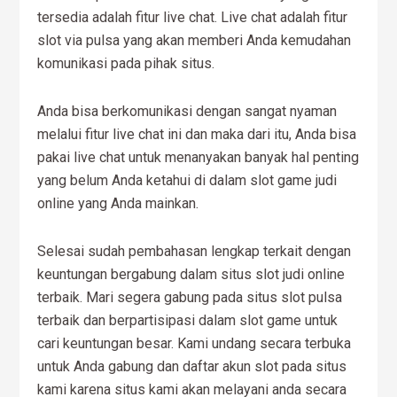
tersedia adalah fitur live chat. Live chat adalah fitur
slot via pulsa yang akan memberi Anda kemudahan
komunikasi pada pihak situs.
Anda bisa berkomunikasi dengan sangat nyaman
melalui fitur live chat ini dan maka dari itu, Anda bisa
pakai live chat untuk menanyakan banyak hal penting
yang belum Anda ketahui di dalam slot game judi
online yang Anda mainkan.
Selesai sudah pembahasan lengkap terkait dengan
keuntungan bergabung dalam situs slot judi online
terbaik. Mari segera gabung pada situs slot pulsa
terbaik dan berpartisipasi dalam slot game untuk
cari keuntungan besar. Kami undang secara terbuka
untuk Anda gabung dan daftar akun slot pada situs
kami karena situs kami akan melayani anda secara