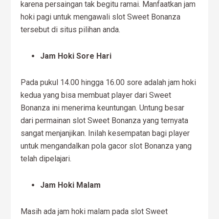
karena persaingan tak begitu ramai. Manfaatkan jam
hoki pagi untuk mengawali slot Sweet Bonanza
tersebut di situs pilihan anda.
Jam Hoki Sore Hari
Pada pukul 14.00 hingga 16.00 sore adalah jam hoki
kedua yang bisa membuat player dari Sweet
Bonanza ini menerima keuntungan. Untung besar
dari permainan slot Sweet Bonanza yang ternyata
sangat menjanjikan. Inilah kesempatan bagi player
untuk mengandalkan pola gacor slot Bonanza yang
telah dipelajari.
Jam Hoki Malam
Masih ada jam hoki malam pada slot Sweet