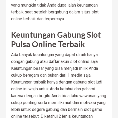
yang mungkin tidak Anda duga ialah keuntungan
terbaik saat setelah bergabung dalam situs slot
online terbaik dan terpercaya.
Keuntungan Gabung Slot
Pulsa Online Terbaik
Ada banyak keuntungan yang dapat diraih hanya
dengan gabung atau daftar akun slot online saja.
Keuntungan besar yang bisa menjadi milik Anda
cukup beragam dan bukan dari 1 media saja.
Keuntungan terbaik hanya dengan gabung slot judi
online ini wajib untuk Anda ketahui dan pahami
karena dengan begitu Anda bisa tahu wawasan yang
cukup penting serta memiliki niat dan motivasi yang
lebih untuk segera gabung dan bermain slot game
online tersebut. Diketahui 2 jenis keuntungan