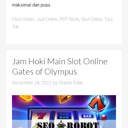
maksimal dan puas.
Filed Under:
Judi Online
,
RTP Slots
,
Slot Online
,
Tips
,
Trik
Jam Hoki Main Slot Online
Gates of Olympus
December 24, 2022
by
Oracle Elder