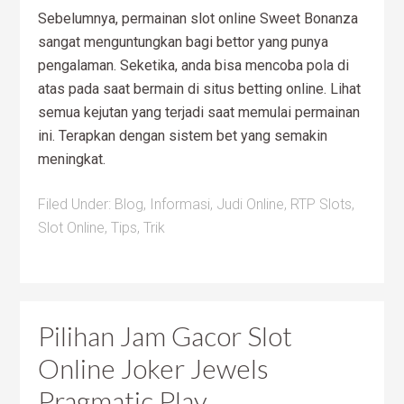
Sebelumnya, permainan slot online Sweet Bonanza
sangat menguntungkan bagi bettor yang punya
pengalaman. Seketika, anda bisa mencoba pola di
atas pada saat bermain di situs betting online. Lihat
semua kejutan yang terjadi saat memulai permainan
ini. Terapkan dengan sistem bet yang semakin
meningkat.
Filed Under:
Blog
,
Informasi
,
Judi Online
,
RTP Slots
,
Slot Online
,
Tips
,
Trik
Pilihan Jam Gacor Slot
Online Joker Jewels
Pragmatic Play