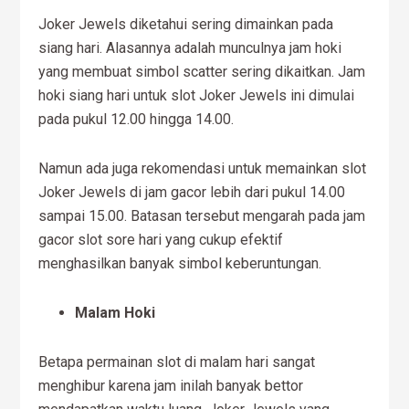
Joker Jewels diketahui sering dimainkan pada
siang hari. Alasannya adalah munculnya jam hoki
yang membuat simbol scatter sering dikaitkan. Jam
hoki siang hari untuk slot Joker Jewels ini dimulai
pada pukul 12.00 hingga 14.00.
Namun ada juga rekomendasi untuk memainkan slot
Joker Jewels di jam gacor lebih dari pukul 14.00
sampai 15.00. Batasan tersebut mengarah pada jam
gacor slot sore hari yang cukup efektif
menghasilkan banyak simbol keberuntungan.
Malam Hoki
Betapa permainan slot di malam hari sangat
menghibur karena jam inilah banyak bettor