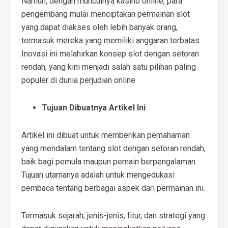
Namun, dengan munculnya kasino online, para
pengembang mulai menciptakan permainan slot
yang dapat diakses oleh lebih banyak orang,
termasuk mereka yang memiliki anggaran terbatas.
Inovasi ini melahirkan konsep slot dengan setoran
rendah, yang kini menjadi salah satu pilihan paling
populer di dunia perjudian online.
Tujuan Dibuatnya Artikel Ini
Artikel ini dibuat untuk memberikan pemahaman
yang mendalam tentang slot dengan setoran rendah,
baik bagi pemula maupun pemain berpengalaman.
Tujuan utamanya adalah untuk mengedukasi
pembaca tentang berbagai aspek dari permainan ini.
Termasuk sejarah, jenis-jenis, fitur, dan strategi yang