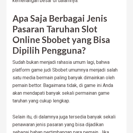
kemenangan besar di dalamnya.
Apa Saja Berbagai Jenis
Pasaran Taruhan Slot
Online Sbobet yang Bisa
Dipilih Pengguna?
Sudah bukan menjadi rahasia umum lagi, bahwa
platform game judi Sbobet umumnya menjadi salah
satu media bermain paling banyak dimainkan oleh
pemain bettor. Bagaimana tidak, di game ini Anda
akan mendapati banyak sekali permainan game
taruhan yang cukup lengkap.
Selain itu, di dalamnya juga tersedia banyak sekali
penawaran jenis pasaran yang bisa dijadikan
sebagai bahan pertimbangan para pemain. Jika