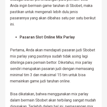
Anda ingin bermain game taruhan di Sbobet, maka
pastikan untuk mengenali lebih dulu jenis
pasarannya yang akan dibahas satu per satu berikut
ini.
Pasaran Slot Online Mix Parlay
Pertama, Anda akan mendapati pasaran judi Sbobet
mix parlay yang pastinya sudah tidak asing lagi
ditelinga para pemain bettor. Diketahui, mix parlay
sendiri merupakan pasaran judi dengan memasang
minimal tim 3 dan maksimal 15 tim untuk bisa
memainkan game judi taruhan online.
Bisa dikatakan, bahwa menggunakan mix parlay
dalam bermain Sbobet akan terbilang sangat mudah
digunakan. Terlebih dalam hal ini, pemasangan mix