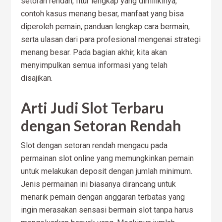
setoran rendah, fitur lengkap yang dimilikinya,
contoh kasus menang besar, manfaat yang bisa
diperoleh pemain, panduan lengkap cara bermain,
serta ulasan dari para profesional mengenai strategi
menang besar. Pada bagian akhir, kita akan
menyimpulkan semua informasi yang telah
disajikan.
Arti Judi Slot Terbaru
dengan Setoran Rendah
Slot dengan setoran rendah mengacu pada
permainan slot online yang memungkinkan pemain
untuk melakukan deposit dengan jumlah minimum.
Jenis permainan ini biasanya dirancang untuk
menarik pemain dengan anggaran terbatas yang
ingin merasakan sensasi bermain slot tanpa harus