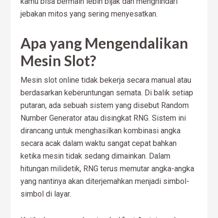
kamu bisa bermain lebih bijak dan menghindari
jebakan mitos yang sering menyesatkan.
Apa yang Mengendalikan
Mesin Slot?
Mesin slot online tidak bekerja secara manual atau
berdasarkan keberuntungan semata. Di balik setiap
putaran, ada sebuah sistem yang disebut Random
Number Generator atau disingkat RNG.
Sistem ini
dirancang untuk menghasilkan kombinasi angka
secara acak dalam waktu sangat cepat bahkan
ketika mesin tidak sedang dimainkan.
Dalam
hitungan milidetik, RNG terus memutar angka-angka
yang nantinya akan diterjemahkan menjadi simbol-
simbol di layar.