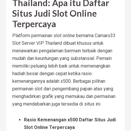
Thailand: Apa itu Daftar
Situs Judi Slot Online
Terpercaya
Platform permainan slot online bernama Camaro33
Slot Server VIP Thailand dibuat khusus untuk
menawarkan pengalaman bermain terbaik dengan
mudah dan keuntungan yang substansial. Pemain
memiliki peluang lebih baik untuk memenangkan
hadiah besar dengan cepat ketika rasio
kemenangannya adalah x500. Berbagai pilihan
permainan slot dari pengembang papan atas yang
menghadirkan grafik yang memukau dan permainan
yang mendebarkan juga tersedia di situs ini.
Rasio Kemenangan x500 Daftar Situs Judi
Slot Online Terpercaya