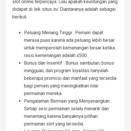
slot online terpercaya. Lalu apakah keuntungan yang
didapat di link situs ini. Diantaranya adalah sebagai
berikut.
Peluang Menang Tinggi :
Pemain dapat
merasa puas karena ada peluang lebih besar
untuk memperoleh kemenangan besar ketika
rasio kemenangan adalah x500.
Bonus dan Insentif :
Bonus sambutan, bonus
mingguan, dan program loyalitas hanyalah
beberapa promosi dan manfaat yang tersedia
bagi pemain yang meningkatkan nilai
permainan mereka.
Pengalaman Bermain yang Menyenangkan :
Setiap sesi permainan selalu menarik dan
menantang karena banyaknya pilihan
permainan slot yang tersedia.