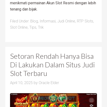
menikmati permainan Akun Slot Resmi dengan lebih
tenang dan bijak.
Filed Under:
Blog
,
Informasi
,
Judi Online
,
RTP Slots
,
Slot Online
,
Tips
,
Trik
Setoran Rendah Hanya Bisa
Di Lakukan Dalam Situs Judi
Slot Terbaru
April 10, 2025
by
Oracle Elder