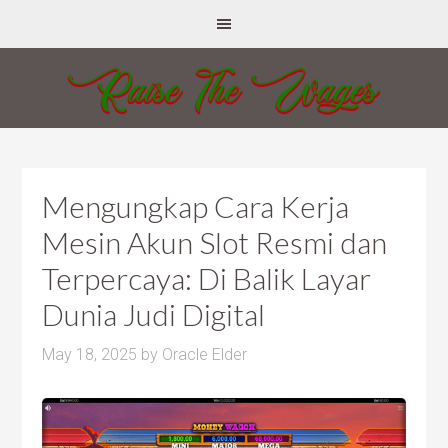
Mengungkap Cara Kerja
Mesin Akun Slot Resmi dan
Terpercaya: Di Balik Layar
Dunia Judi Digital
May 18, 2025
by
Oracle Elder