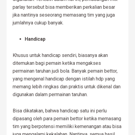
parlay tersebut bisa memberikan perkalian besar
jika nantinya seseorang memasang tim yang juga
jumlahnya cukup banyak.
Handicap
Khusus untuk handicap sendiri, biasanya akan
ditemukan bagi pemain ketika mengakses
permainan taruhan judi bola. Banyak pemain bettor,
yang mengenal handicap dengan istilah hdp yang
memang lebih ringkas dan praktis untuk dikenal dan
digunakan dalam permainan taruhan.
Bisa dikatakan, bahwa handicap satu ini perlu
dipasang oleh para pemain bettor ketika memasang
tim yang berpotensi memiliki kemenangan atau bisa
juga mengalami kekalahan. Nantinya, semua hasil