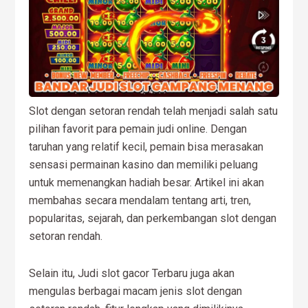
Slot dengan setoran rendah telah menjadi salah satu
pilihan favorit para pemain judi online. Dengan
taruhan yang relatif kecil, pemain bisa merasakan
sensasi permainan kasino dan memiliki peluang
untuk memenangkan hadiah besar. Artikel ini akan
membahas secara mendalam tentang arti, tren,
popularitas, sejarah, dan perkembangan slot dengan
setoran rendah.
Selain itu, Judi slot gacor Terbaru juga akan
mengulas berbagai macam jenis slot dengan