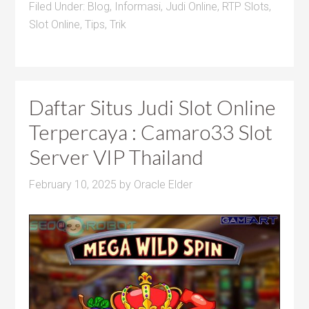
Filed Under:
Blog
,
Informasi
,
Judi Online
,
RTP Slots
,
Slot Online
,
Tips
,
Trik
Daftar Situs Judi Slot Online
Terpercaya : Camaro33 Slot
Server VIP Thailand
February 10, 2025
by
Oracle Elder