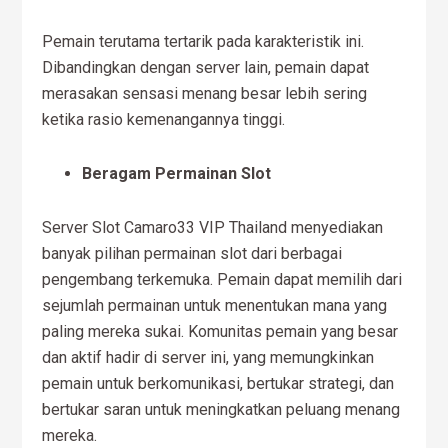
Pemain terutama tertarik pada karakteristik ini.
Dibandingkan dengan server lain, pemain dapat
merasakan sensasi menang besar lebih sering
ketika rasio kemenangannya tinggi.
Beragam Permainan Slot
Server Slot Camaro33 VIP Thailand menyediakan
banyak pilihan permainan slot dari berbagai
pengembang terkemuka. Pemain dapat memilih dari
sejumlah permainan untuk menentukan mana yang
paling mereka sukai.
Komunitas pemain yang besar
dan aktif hadir di server ini, yang memungkinkan
pemain untuk berkomunikasi, bertukar strategi, dan
bertukar saran untuk meningkatkan peluang menang
mereka.