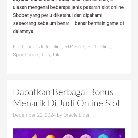
ulasan mengenai beberapa jenis pasaran slot online
Sbobet yang perlu diketahui dan dipahami
seseorang sebelum benar – benar bermain game di
dalamnya.
Filed Under:
Judi Online
,
RTP Slots
,
Slot Online
,
Sportsbook
,
Tips
,
Trik
Dapatkan Berbagai Bonus
Menarik Di Judi Online Slot
December 22, 2024
by
Oracle Elder