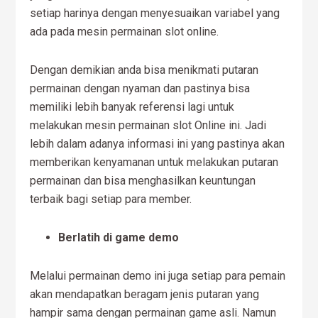
setiap harinya dengan menyesuaikan variabel yang
ada pada mesin permainan slot online.
Dengan demikian anda bisa menikmati putaran
permainan dengan nyaman dan pastinya bisa
memiliki lebih banyak referensi lagi untuk
melakukan mesin permainan slot Online ini.
Jadi
lebih dalam adanya informasi ini yang pastinya akan
memberikan kenyamanan untuk melakukan putaran
permainan dan bisa menghasilkan keuntungan
terbaik bagi setiap para member.
Berlatih di game demo
Melalui permainan demo ini juga setiap para pemain
akan mendapatkan beragam jenis putaran yang
hampir sama dengan permainan game asli. Namun