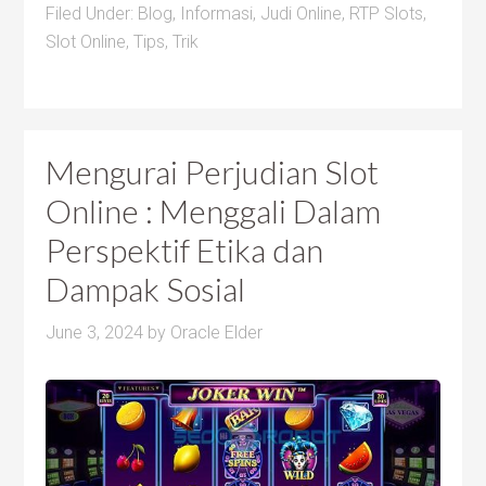
Filed Under:
Blog
,
Informasi
,
Judi Online
,
RTP Slots
,
Slot Online
,
Tips
,
Trik
Mengurai Perjudian Slot
Online : Menggali Dalam
Perspektif Etika dan
Dampak Sosial
June 3, 2024
by
Oracle Elder