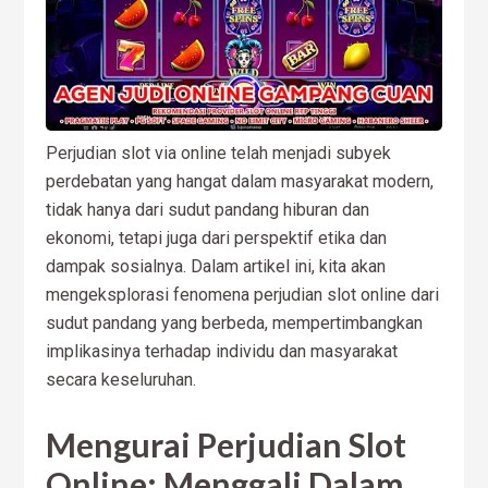
Perjudian slot via online telah menjadi subyek
perdebatan yang hangat dalam masyarakat modern,
tidak hanya dari sudut pandang hiburan dan
ekonomi, tetapi juga dari perspektif etika dan
dampak sosialnya. Dalam artikel ini, kita akan
mengeksplorasi fenomena perjudian slot online dari
sudut pandang yang berbeda, mempertimbangkan
implikasinya terhadap individu dan masyarakat
secara keseluruhan.
Mengurai Perjudian Slot
Online: Menggali Dalam