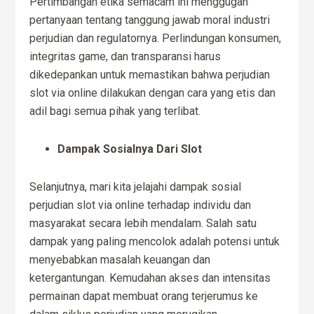
Pertimbangan etika semacam ini menggugah
pertanyaan tentang tanggung jawab moral industri
perjudian dan regulatornya. Perlindungan konsumen,
integritas game, dan transparansi harus
dikedepankan untuk memastikan bahwa perjudian
slot via online dilakukan dengan cara yang etis dan
adil bagi semua pihak yang terlibat.
Dampak Sosialnya Dari Slot
Selanjutnya, mari kita jelajahi dampak sosial
perjudian slot via online terhadap individu dan
masyarakat secara lebih mendalam. Salah satu
dampak yang paling mencolok adalah potensi untuk
menyebabkan masalah keuangan dan
ketergantungan. Kemudahan akses dan intensitas
permainan dapat membuat orang terjerumus ke