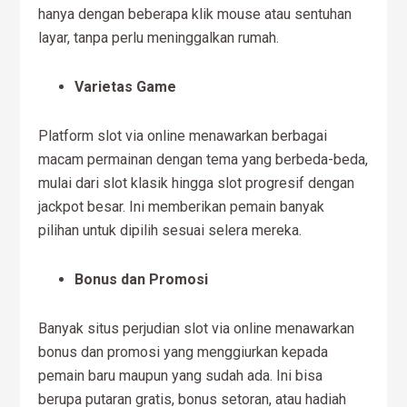
hanya dengan beberapa klik mouse atau sentuhan
layar, tanpa perlu meninggalkan rumah.
Varietas Game
Platform slot via online menawarkan berbagai
macam permainan dengan tema yang berbeda-beda,
mulai dari slot klasik hingga slot progresif dengan
jackpot besar. Ini memberikan pemain banyak
pilihan untuk dipilih sesuai selera mereka.
Bonus dan Promosi
Banyak situs perjudian slot via online menawarkan
bonus dan promosi yang menggiurkan kepada
pemain baru maupun yang sudah ada. Ini bisa
berupa putaran gratis, bonus setoran, atau hadiah