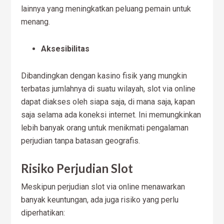
lainnya yang meningkatkan peluang pemain untuk
menang.
Aksesibilitas
Dibandingkan dengan kasino fisik yang mungkin
terbatas jumlahnya di suatu wilayah, slot via online
dapat diakses oleh siapa saja, di mana saja, kapan
saja selama ada koneksi internet. Ini memungkinkan
lebih banyak orang untuk menikmati pengalaman
perjudian tanpa batasan geografis.
Risiko Perjudian Slot
Meskipun perjudian slot via online menawarkan
banyak keuntungan, ada juga risiko yang perlu
diperhatikan: