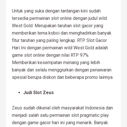
Untuk yang suka dengan tantangan kini sudah
tersedia permainan slot online dengan judul wild
West Gold. Merupakan taruhan slot gacor yang
memberikan tema koboi dan menghadirkan banyak
fitur taruhan yang paling lengkap. RTP Slot Gacor
Hari Ini dengan permainan wild West Gold adalah
game slot online dengan nilai RTP 97%.
Memberikan kesempatan menang yang lebih
banyak dan selalu menggiurkan dengan penawaran
spesial berupa diskon dan beberapa promo lainnya.
Judi Slot Zeus
Zeus sudah dikenal oleh masyarakat Indonesia dan
menjadi salah satu permainan slot pragmatic play
dengan game gacor hari ini yang menarik. Banyak