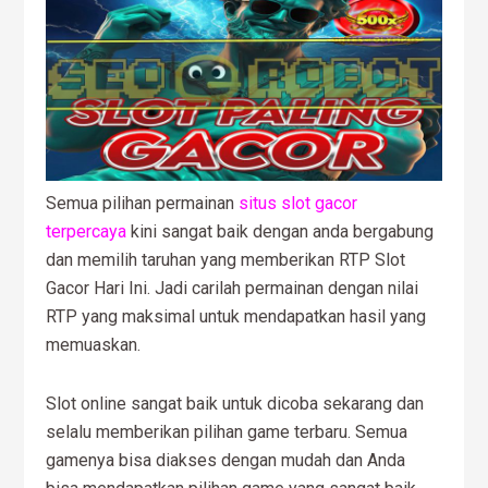
Semua pilihan permainan
situs slot gacor
terpercaya
kini sangat baik dengan anda bergabung
dan memilih taruhan yang memberikan RTP Slot
Gacor Hari Ini. Jadi carilah permainan dengan nilai
RTP yang maksimal untuk mendapatkan hasil yang
memuaskan.
Slot online sangat baik untuk dicoba sekarang dan
selalu memberikan pilihan game terbaru. Semua
gamenya bisa diakses dengan mudah dan Anda