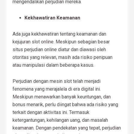
mengendalikan perjudian mereka.
Kekhawatiran Keamanan
Ada juga kekhawatiran tentang keamanan dan
kejujuran slot online. Meskipun sebagian besar
situs perjudian online diatur dan diawasi oleh
otoritas yang relevan, masih ada risiko penipuan
atau manipulasi dalam beberapa kasus.
Perjudian dengan mesin slot telah menjadi
fenomena yang merajalela di era digital ini.
Meskipun menawarkan banyak keuntungan, dan
bonus menarik, perlu diingat bahwa ada risiko yang
terkait dengan aktivitas ini. Termasuk
ketergantungan, kehilangan uang, dan masalah
keamanan. Dengan pendekatan yang tepat, perjudian