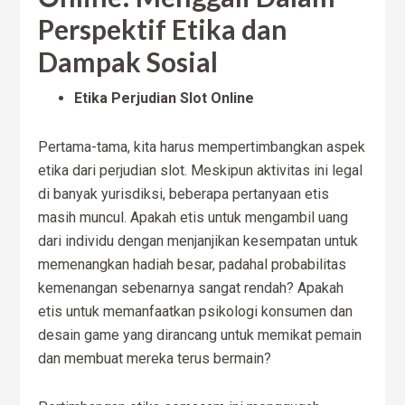
Perspektif Etika dan
Dampak Sosial
Etika Perjudian Slot Online
Pertama-tama, kita harus mempertimbangkan aspek
etika dari perjudian slot. Meskipun aktivitas ini legal
di banyak yurisdiksi, beberapa pertanyaan etis
masih muncul. Apakah etis untuk mengambil uang
dari individu dengan menjanjikan kesempatan untuk
memenangkan hadiah besar, padahal probabilitas
kemenangan sebenarnya sangat rendah? Apakah
etis untuk memanfaatkan psikologi konsumen dan
desain game yang dirancang untuk memikat pemain
dan membuat mereka terus bermain?