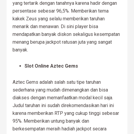
yang tertarik dengan tanahnya karena hadir dengan
persentase sebesar 96,5%. Memberikan tema
kakek Zeus yang selalu memberikan taruhan
menarik dan menawan. Di sini player bisa
mendapatkan banyak diskon sekaligus kesempatan
menang berupa jackpot ratusan juta yang sangat
banyak.
Slot Online Aztec Gems
Aztec Gems adalah salah satu tipe taruhan
sederhana yang mudah dimenangkan dan bisa
diakses dengan memanfaatkan modal kecil saja.
Judul taruhan ini sudah direkomendasikan hari ini
karena memberikan RTP yang cukup tinggi sebesar
95%. Memberikan untung banyak dan
berkesempatan meraih hadiah jackpot secara