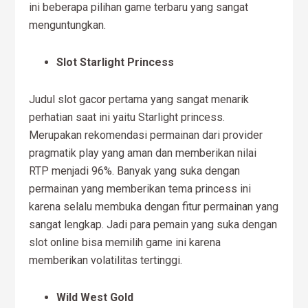
ini beberapa pilihan game terbaru yang sangat
menguntungkan.
Slot Starlight Princess
Judul slot gacor pertama yang sangat menarik
perhatian saat ini yaitu Starlight princess.
Merupakan rekomendasi permainan dari provider
pragmatik play yang aman dan memberikan nilai
RTP menjadi 96%. Banyak yang suka dengan
permainan yang memberikan tema princess ini
karena selalu membuka dengan fitur permainan yang
sangat lengkap. Jadi para pemain yang suka dengan
slot online bisa memilih game ini karena
memberikan volatilitas tertinggi.
Wild West Gold